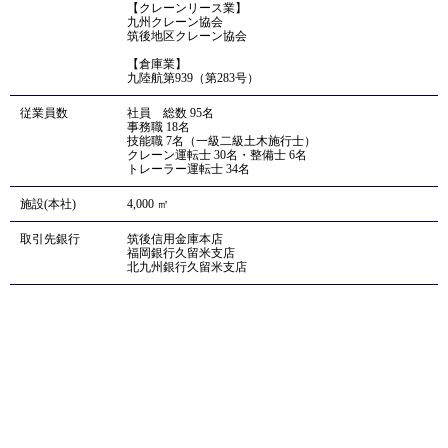
【クレーンリース業】
九州クレーン協会
筑後地区クレーン協会
【倉庫業】
九陸航第939（第283号）
従業員数
社員 総数 95名
事務職 18名
技能職 7名（一級二級土木施行士）
クレーン運転士 30名・整備士 6名
トレーラー運転士 34名
施設(本社)
4,000 ㎡
取引先銀行
筑後信用金庫本店
福岡銀行久留米支店
北九州銀行久留米支店