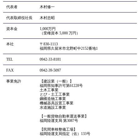
代表者
木村修一
代表取締役社長
木村忠昭
資本金
1,000万円
（受権資本 5,000 万円）
本社
〒830-1113
福岡県久留米市北野町中2152番地1
TEL
0942-33-8181
FAX
0942-39-5097
事業免許
【建設業（一般）】
福岡県知事許可第61228号
土木工事業
とび・土工工事業
鋼構造物工事業
機械器具設置工事業
水道施設工事業
【一般貨物自動車運送事業】
福岡陸運支局 第3087号
【民間車検整備工場】
福岡陸運支局指定（佐）133号