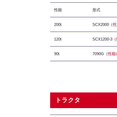
性能
形式
200t
SCX2000（
性
120t
SCX1200-3（
90t
7090G（
性能
トラクタ