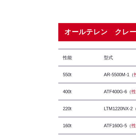
オールテレン クレ
性能
型式
550t
AR-5500M-1（
400t
ATF400G-6（
性
220t
LTM1220NX-2
160t
ATF160G-5（
性