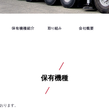
保有機種
おります。