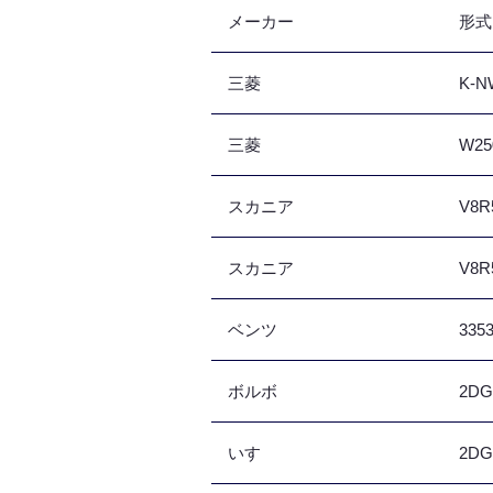
メーカー
形式
三菱
K-N
三菱
W25
スカニア
V8R
スカニア
V8R
ベンツ
335
ボルボ
2DG
いすゞ
2DG