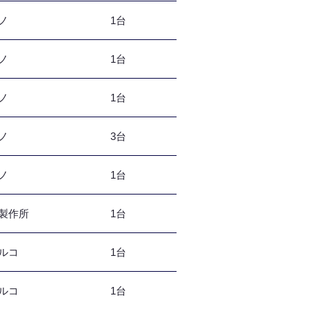
ノ
1台
ノ
1台
ノ
1台
ノ
3台
ノ
1台
製作所
1台
ルコ
1台
ルコ
1台