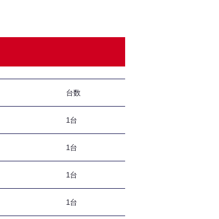
台数
1台
1台
1台
1台