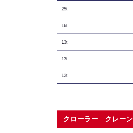
25t
16t
13t
13t
12t
クローラー クレーン