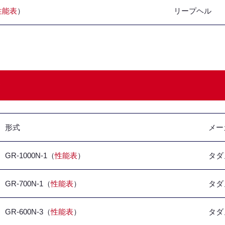
性能表
）
リープヘル
ン
形式
メー
GR-1000N-1（
性能表
）
タダ
GR-700N-1（
性能表
）
タダ
GR-600N-3（
性能表
）
タダ