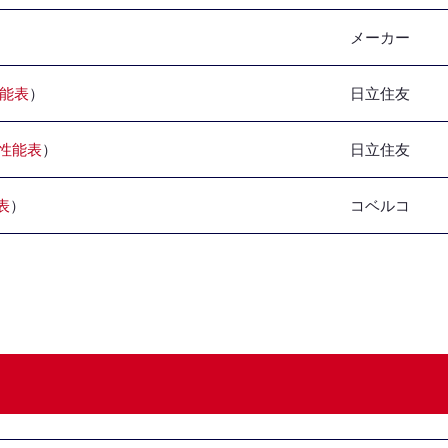
メーカー
能表
）
日立住友
性能表
）
日立住友
表
）
コベルコ